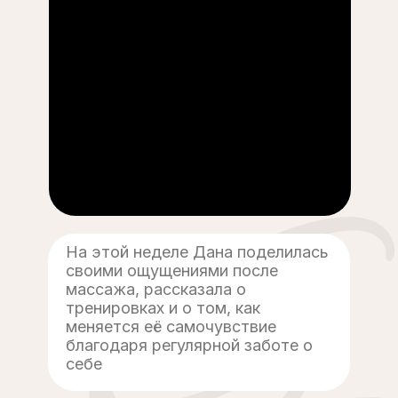
На этой неделе Дана поделилась
своими ощущениями после
массажа, рассказала о
тренировках и о том, как
меняется её самочувствие
благодаря регулярной заботе о
себе