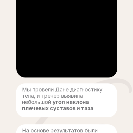
Мы провели Дане диагностику
тела, и тренер выявила
небольшой
угол наклона
плечевых суставов и таза
На основе результатов были