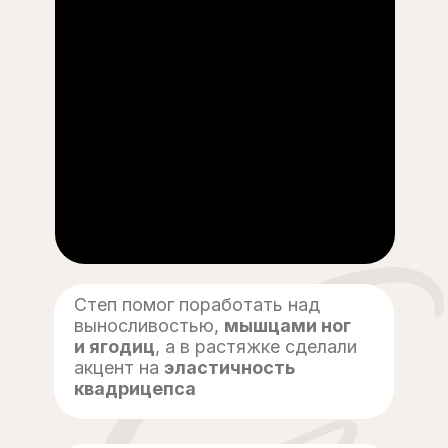
Степ помог поработать над
выносливостью,
мышцами ног
и ягодиц
, а в растяжке сделали
акцент на
эластичность
квадрицепса