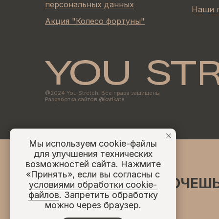
персональных данных
Наши 
Акция "Колесо фортуны"
@2024 You Stretch. Все права защищены
Разработка сайтов @katikate
Мы используем cookie-файлы
для улучшения технических
возможностей сайта. Нажмите
«Принять», если вы согласны с
ХОЧЕШЬ
условиями обработки cookie-
файлов
. Запретить обработку
можно через браузер.