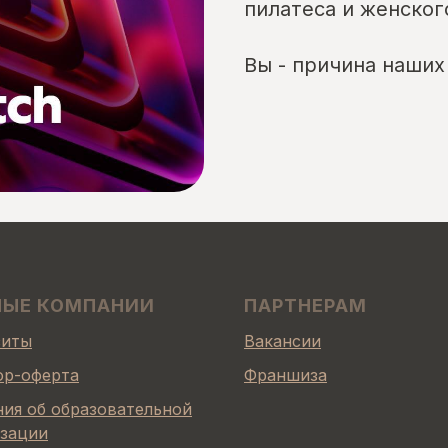
пилатеса и женског
Вы - причина наших
НЫЕ КОМПАНИИ
ПАРТНЕРАМ
зиты
Вакансии
ор-оферта
Франшиза
ия об образовательной
изации