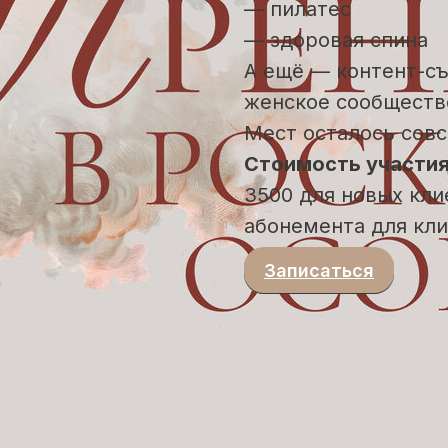
— пилатес
— здоровая спина
А ещё — контент-съ
женское сообществ
Мест осталось совс
Стоимость участи
3500 для новых клие
абонемента для кли
Записаться