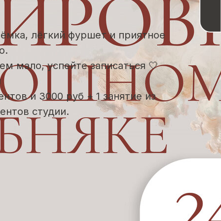
ёмка, лёгкий фуршет и приятное
о.
ем мало, успейте записаться 🤍
я
нтов и 3000 руб + 1 занятие из
ентов студии.