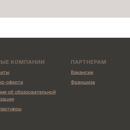
НЫЕ КОМПАНИИ
ПАРТНЕРАМ
зиты
Вакансии
ор-оферта
Франшиза
ия об образовательной
изации
партнёры