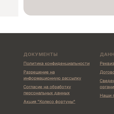
ДОКУМЕНТЫ
ДАН
Политика конфиденциальности
Рекви
Разрешение на
Догов
информационную рассылку
Сведен
Согласие на обработку
орган
персональных данных
Наши 
Акция "Колесо фортуны"